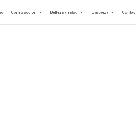
io
Construcción
Belleza y salud
Limpieza
Contac